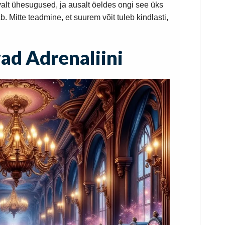
alt ühesugused, ja ausalt öeldes ongi see üks
 Mitte teadmine, et suurem võit tuleb kindlasti,
vad Adrenaliini