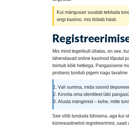
Kui mängusari suudab tekitada tunde
ongi kasiino, mis töötab hästi.
Registreerimis
Mis mind tegelikult üllatas, on see, ku
tähendavad online kasiinod lõputut par
toimub kõik hetkega. Pangasisene m
protsess tundub pigem nagu tavaline 
Vali summa, mida soovid deponeer
Kinnita oma identiteet läbi pangas
Alusta mängimist – kohe, mitte tunn
See võib tunduda tühisena, aga kui 
kümneastmelist registreerimist, saad ar