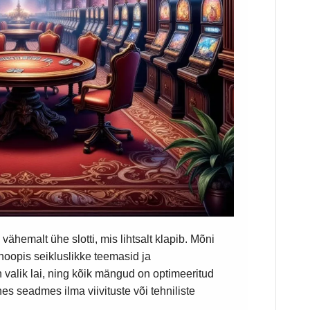
vähemalt ühe slotti, mis lihtsalt klapib. Mõni
 hoopis seikluslikke teemasid ja
 valik lai, ning kõik mängud on optimeeritud
es seadmes ilma viivituste või tehniliste