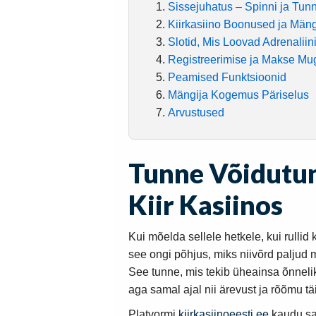
Sissejuhatus – Spinni ja Tun
Kiirkasiino Boonused ja Män
Slotid, Mis Loovad Adrenaliin
Registreerimise ja Makse M
Peamised Funktsioonid
Mängija Kogemus Päriselus
Arvustused
Tunne Võidutun
Kiir Kasiinos
Kui mõelda sellele hetkele, kui rullid 
see ongi põhjus, miks niivõrd paljud 
See tunne, mis tekib üheainsa õnnelik
aga samal ajal nii ärevust ja rõõmu tä
Platvormi
kiirkasiinoeesti.ee
kaudu sat