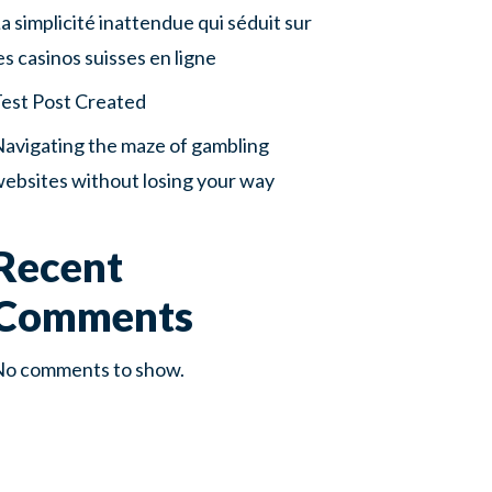
a simplicité inattendue qui séduit sur
es casinos suisses en ligne
est Post Created
avigating the maze of gambling
ebsites without losing your way
Recent
Comments
o comments to show.