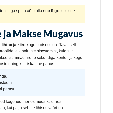
, et iga spinn võib olla
see õige
, siis see
e ja Makse Mugavus
i
lihtne ja kiire
kogu protsess on. Tavaliselt
oolide ja kinnituste sisestamist, kuid siin
akse, summad mõne sekundiga kontol, ja kogu
ostutehing kui riskantne panus.
ida.
üsteemi.
i pärast.
oled kogenud mõnes muus kasiinos
u, kui palju selline lihtsus väärt on.