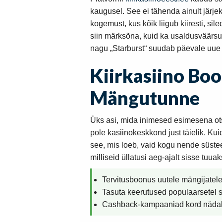
kaugusel. See ei tähenda ainult järje
kogemust, kus kõik liigub kiiresti, sile
siin märksõna, kuid ka usaldusväärsu
nagu „Starburst“ suudab päevale uue
Kiirkasiino Boo
Mängutunne
Üks asi, mida inimesed esimesena ots
pole kasiinokeskkond just täielik. Kui
see, mis loeb, vaid kogu nende süste
milliseid üllatusi aeg-ajalt sisse tuuak
Tervitusboonus uutele mängijatel
Tasuta keerutused populaarsetel 
Cashback-kampaaniad kord näda